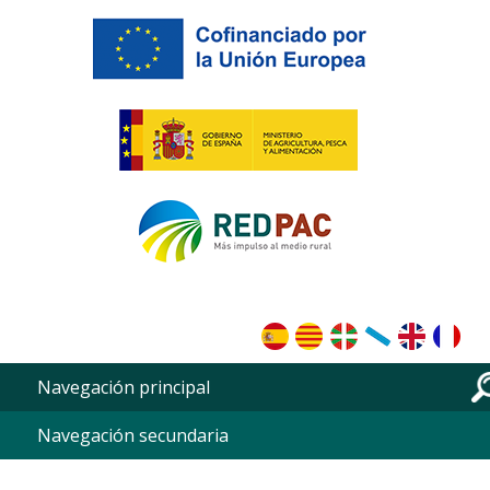
Portada de RedPac
Vés al contingut
Navegación principal
Navegación secundaria