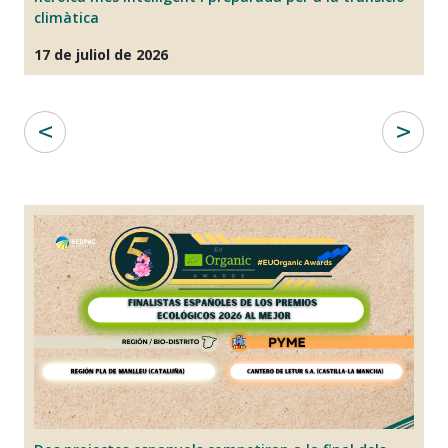
climàtica
07
17 de juliol de 2026
E