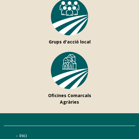
Grups d'acció local
Oficines Comarcals
Agràries
Inici