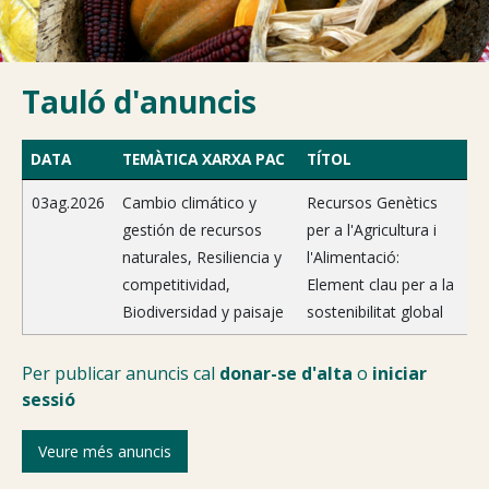
Tauló d'anuncis
DATA
TEMÀTICA XARXA PAC
TÍTOL
03ag.2026
Cambio climático y
Recursos Genètics
gestión de recursos
per a l'Agricultura i
naturales, Resiliencia y
l'Alimentació:
competitividad,
Element clau per a la
Biodiversidad y paisaje
sostenibilitat global
Per publicar anuncis cal
donar-se d'alta
o
iniciar
sessió
Veure més anuncis