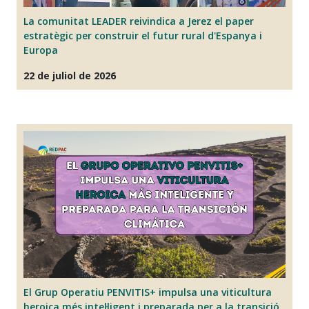
La comunitat LEADER reivindica a Jerez el paper
E
estratègic per construir el futur rural d'Espanya i
i
Europa
07
22 de juliol de 2026
La
El Grup Operatiu PENVITIS+ impulsa una viticultura
ex
heroica més intel·ligent i preparada per a la transició
p