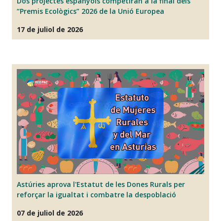
Dos projectes espanyols competiran a la final dels
la
“Premis Ecològics” 2026 de la Unió Europea
d
17 de juliol de 2026
06
Astúries aprova l'Estatut de les Dones Rurals per
L
reforçar la igualtat i combatre la despoblació
tr
fe
07 de juliol de 2026