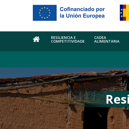
Ir o contido principal
RESILIENCIA E
CADEA
COMPETITIVIDADE
ALIMENTARIA
INICIO
Res