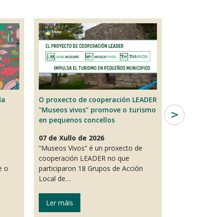
da
O proxecto de cooperación LEADER
O proxecto “
"Museos vivos" promove o turismo
impulsará o e
en pequenos concellos
innovación e a
talento nos ter
07 de Xullo de 2026
Portugal…
“Museos Vivos” é un proxecto de
cooperación LEADER no que
06 de Xullo de
e o
participaron 18 Grupos de Acción
O proxecto “C
Local de…
desenvolverá ac
inclusión labor
Ler máis
Ler máis