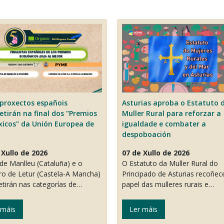
proxectos españois
Asturias aproba o Estatuto 
tirán na final dos "Premios
Muller Rural para reforzar a
xicos" da Unión Europea de
igualdade e combater a
despoboación
 Xullo de 2026
07 de Xullo de 2026
de Manlleu (Cataluña) e o
O Estatuto da Muller Rural do
ro de Letur (Castela-A Mancha)
Principado de Asturias recoñec
tirán nas categorías de…
papel das mulleres rurais e…
 máis
Ler máis