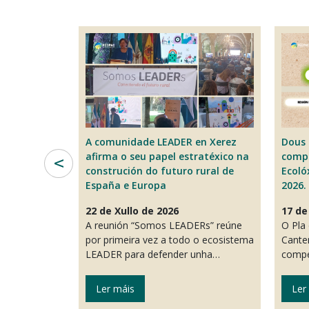
o futuro da
A comunidade LEADER en Xerez
Dous 
ria e as novas
afirma o seu papel estratéxico na
compe
 no Congreso
construción do futuro rural de
Ecoló
ementes
España e Europa
2026.
22 de Xullo de 2026
17 de
ia e a
A reunión “Somos LEADERs” reúne
O Pla 
están no centro
por primeira vez a todo o ecosistema
Cante
nal no sector…
LEADER para defender unha…
compe
Ler máis
Ler