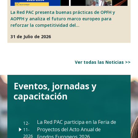
E
La Red PAC presenta buenas prácticas de OPFH y
i
AOPFH y analiza el futuro marco europeo para
07
reforzar la competitividad del...
31 de Julio de 2026
Ver todas las Noticias >>
Eventos, jornadas y
capacitación
La Red PAC participa en la Feria de
12-
Proyectos del Acto Anual de
11-
2026
Fondos Europeos 2026