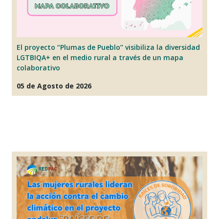
El proyecto “Plumas de Pueblo” visibiliza la diversidad
L
 y
LGTBIQA+ en el medio rural a través de un mapa
e
colaborativo
E
05 de Agosto de 2026
22