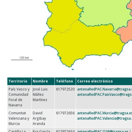
Territorio
Nombre
Teléfono
Correo electrónico
País Vasco y
José Luis
617972520
antenaRedPAC.Navarra@tragsa.
Comunidad
Máñez
antenaRedPAC.PaisVasco@trags
Foral de
Martínez
Navarra
Comunitat
David
617972656
antenaRedPAC.Murcia@tragsa.e
Valenciana y
Argibay
antenaRedPAC.Valencia@tragsa.
Murcia
Aranda
Castilla La
Eva García
617972634
antenaRedPAC.CLM@tragsa.es
/