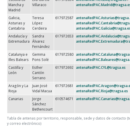
Mancha y
Villaraco
antenaRedPAC.Madrid@tragsa.e
Madrid
Galicia,
Teresa
617972587
antenaRedPAC.Asturias@tragsa.
Asturias y
López
antenaRedPAC.Cantabria@trags
Cantabria
Cerdeira
antenaRedPAC.Galicia@tragsa.e
Andalucía y
Sandra
617972653
antenaRedPAC.Andalucia@trags
Extremadura
Álvarez
antenaRedPAC.Extremadura@tra
Fernández
Catalunya e
Gemma
617972580
antenaRedPAC.Cataluna@tragsa
Illes Balears
Pons Solé
antenaRedPAC.Baleares@tragsa
Castilla y
Esther
617972692
antenaRedPAC.CYL@tragsa.es
León
Cantón
Serrano
Aragón y La
Juan José
617972681
antenaRedPAC.Aragon@tragsa.
Rioja
Vidal Macua
antenaRedPAC.Rioja@tragsa.es
Canarias
Jorge
610574671
antenaRedPAC.Canarias@tragsa
Sánchez
Bethencourt
Tabla de antenas por territorio, responsable, sede y datos de contacto (
y correo electrónico)