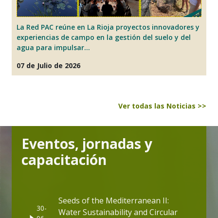
La Red PAC reúne en La Rioja proyectos innovadores y
E
un
experiencias de campo en la gestión del suelo y del
b
agua para impulsar...
50
07 de Julio de 2026
1
Ver todas las Noticias >>
Eventos, jornadas y
capacitación
Seeds of the Mediterranean II:
30-
Water Sustainability and Circular