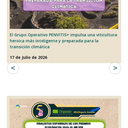
os
El Grupo Operativo PENVITIS+ impulsa una viticultura
E
heroica más inteligente y preparada para la
LI
transición climática
“
17 de Julio de 2026
2