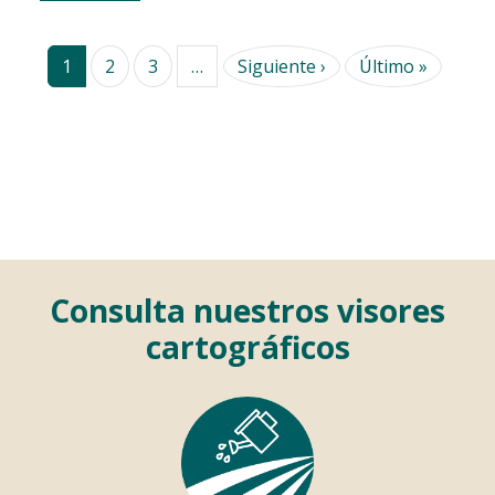
Siguiente página
Última 
1
2
3
…
Siguiente ›
Último »
Consulta nuestros visores
cartográficos